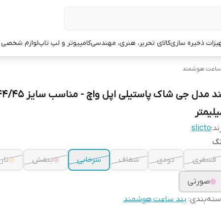
یزات ذخیره سازی
کالای تحریر، هنری، مهندسی
کامپیوتر و لپ تاپ
لوازم شخصی 
 ساعت هوشمند
بند مدل جی شاک پاستیلی اپل واچ
یلیمتر
ند:
slicto
نگ
فسفری
دودی
شفاف
سرخابی
بنفش
نار
صورتی
ته‌بندی
:
بند ساعت هوشمند