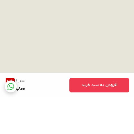
161,000
20
%
افزودن به سبد خرید
128,800