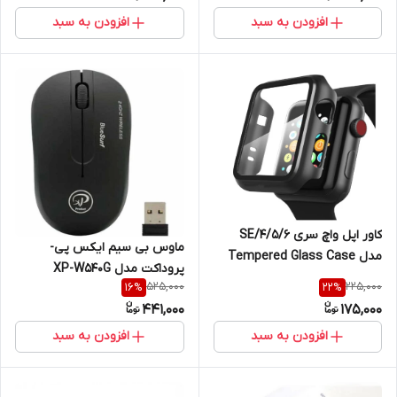
افزودن به سبد
افزودن به سبد
کاور اپل واچ سری 4/5/6/SE
ماوس بی سیم ایکس پی-
مدل Tempered Glass Case
پروداکت مدل XP-W540G
سایز 44 میلی متری / مشکی
525,000
225,000
16
%
22
%
441,000
175,000
افزودن به سبد
افزودن به سبد