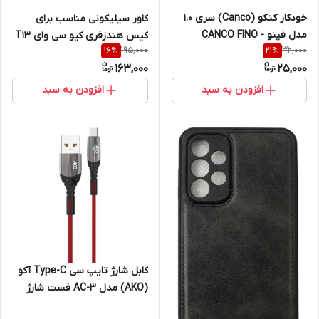
خودکار کنکو (Canco) سری 1.0
کاور سیلیکونی مناسب برای
مدل فینو CANCO FINO -
کیس هندزفری کیو سی وای T13
195,000
32,000
16
%
21
%
CANADA
X
163,000
25,000
افزودن به سبد
افزودن به سبد
کابل شارژ تایپ سی Type-C آکو
(AKO) مدل AC-3 فست شارژ
همراه با LED مناسب برای شب