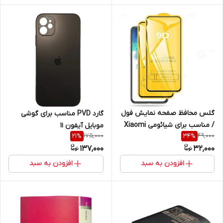
گلس محافظ صفحه نمایش فول
گارد PVD مناسب برای گوشی
/ مناسب برای شیائومی Xiaomi
موبایل آیفون 11
175,000
49,000
21
%
34
%
Redmi 11 LITE
137,000
32,000
افزودن به سبد
افزودن به سبد