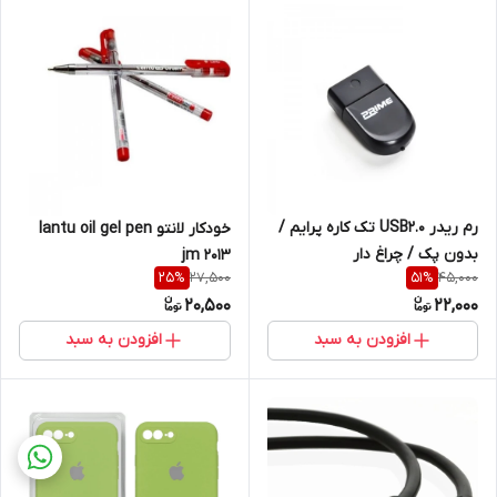
رم ریدر USB2.0 تک کاره پرایم /
خودکار لانتو lantu oil gel pen
بدون پک / چراغ دار
jm 2013
27,500
45,000
25
%
51
%
20,500
22,000
افزودن به سبد
افزودن به سبد