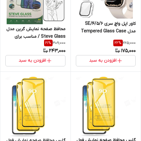
کاور اپل واچ سری 4/5/6/SE
محافظ صفحه نمایش گرین مدل
مدل Tempered Glass Case
Steve Glass / مناسب برای
سایز 40 میلی متری / شفاف
309,000
225,000
21
%
22
%
گوشی موبایل اپل iPhone 13
243,000
175,000
Promax
افزودن به سبد
افزودن به سبد
گلس محافظ صفحه نمایش فول
گلس محافظ صفحه نمایش فول