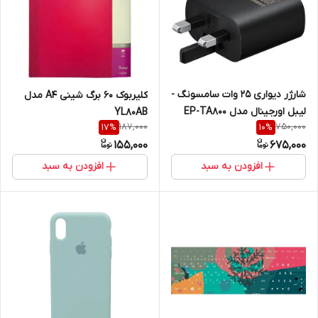
شارژر دیواری 25 وات سامسونگ -
کلیربوک 60 برگ شینی A4 مدل
لیبل اورجینال مدل EP-TA800
YL80AB
187,000
750,000
17
%
10
%
155,000
675,000
افزودن به سبد
افزودن به سبد