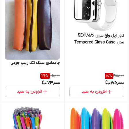
کاور اپل واچ سری 4/5/6/SE
مدل Tempered Glass Case
سایز 41 میلی متری / سفید
جامدادی سبک تک زیپ چرمی
115,000
215,000
36
%
18
%
73,000
175,000
افزودن به سبد
افزودن به سبد