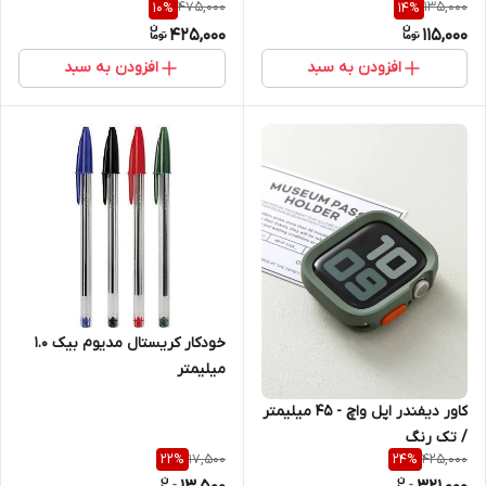
475,000
135,000
10
%
14
%
میلیمتر
425,000
115,000
افزودن به سبد
افزودن به سبد
خودکار کریستال مدیوم بیک 1.0
میلیمتر
کاور دیفندر اپل واچ - 45 میلیمتر
/ تک رنگ
17,500
425,000
22
%
24
%