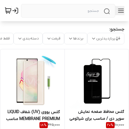
جستجو:
پربازدیدترین
برندها
قیمت
دسته‌بندی
فقط م
گلس محافظ صفحه نمایش
گلس یووی (UV) شفاف LIQUID
سوپر دی / مناسب برای شیائومی
MEMBRANE PREMIUM مناسب
425,000
110,000
18
%
20
%
Xiaomi Redmi Note 8
سامسونگ GALAXY NOTE 10