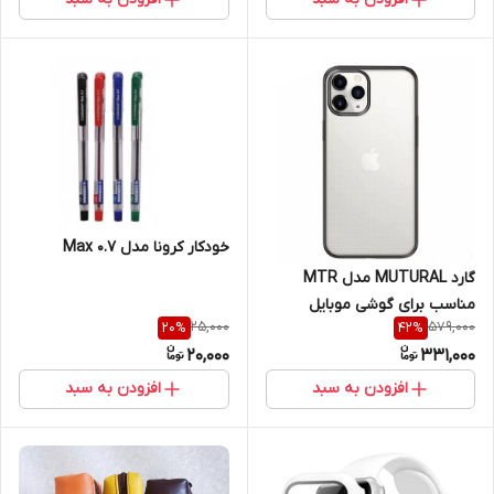
خودکار کرونا مدل Max 0.7
گارد MUTURAL مدل MTR
مناسب برای گوشی موبایل
25,000
579,000
20
%
42
%
Apple iPhone 14 ProMax
20,000
331,000
افزودن به سبد
افزودن به سبد