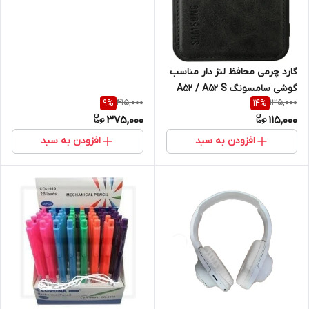
گارد چرمی محافظ لنز دار مناسب
گوشی سامسونگ A52 / A52 S
415,000
135,000
9
%
14
%
375,000
115,000
افزودن به سبد
افزودن به سبد