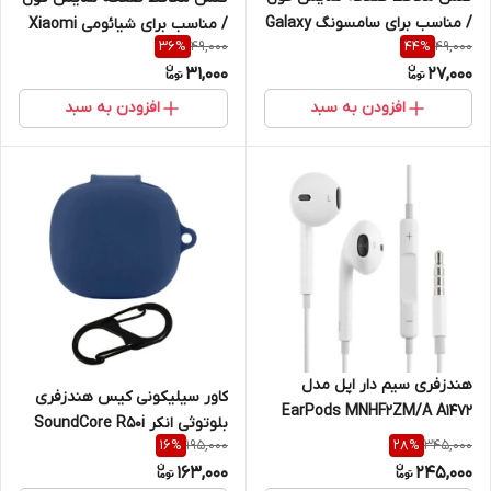
/ مناسب برای سامسونگ Galaxy
/ مناسب برای شیائومی Xiaomi
49,000
49,000
36
%
44
%
A21s
Redmi Note 9
31,000
27,000
افزودن به سبد
افزودن به سبد
هندزفری سیم دار اپل مدل
کاور سیلیکونی کیس هندزفری
EarPods MNHF2ZM/A A1472
بلوتوثی انکر SoundCore R50i
195,000
345,000
16
%
28
%
163,000
245,000