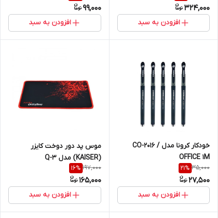
99,000
324,000
افزودن به سبد
افزودن به سبد
خودکار کرونا مدل CO-2016 /
موس پد دور دوخت کایزر
OFFICE 1M
(KAISER) مدل Q-3
197,000
35,000
16
%
21
%
165,000
27,500
افزودن به سبد
افزودن به سبد