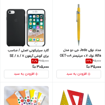
مداد نوکی Jedo جی دو مدل
گارد سیلیکونی اصلی / مناسب
Alfa نوک ۰.۷ میلیمتر OET-009
برای گوشی آیفون 7 / 8 / SE
385,000
45,000
20
%
22
%
305,000
35,000
افزودن به سبد
افزودن به سبد