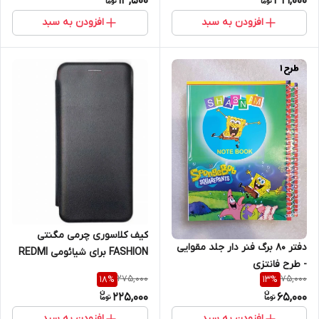
13,500
321,000
افزودن به سبد
افزودن به سبد
کیف کلاسوری چرمی مگنتی
دفتر 80 برگ فنر دار جلد مقوایی
FASHION برای شیائومی REDMI
- طرح فانتزی
NOTE 12 4G
275,000
75,000
18
%
13
%
225,000
65,000
افزودن به سبد
افزودن به سبد