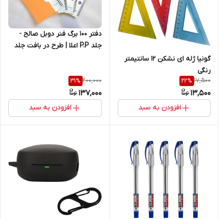
دفتر 100 برگ فنر دوبل صالح -
جلد P.P اعلا | طرح در بافت جلد
به صورت برجسته | کاغذ 70 گرم
گونیا ژله ای نشکن 12 سانتیمتر
رنگی
200,000
17,500
31
%
22
%
137,000
13,500
افزودن به سبد
افزودن به سبد