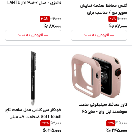
فانتزی - مدل LANTU jm 308-2
گلس محافظ صفحه نمایش
سوپر دی / مناسب برای
134,000
110,000
35
%
20
%
سامسونگ A50 / A50s
87,000
87,000
افزودن به سبد
افزودن به سبد
کاور محافظ سیلیکونی ساعت
خودکار سی کلاس مدل سافت تاچ
هوشمند اپل واچ - سایز 45
Soft touch ضخامت 0.7 میلی
میلیمتر
53,000
315,000
33
%
22
%
متری
35,000
245,000