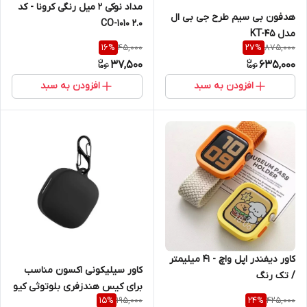
مداد نوکی 2 میل رنگی کرونا - کد
هدفون بی سیم طرح جی بی ال
CO-1010 2.0
مدل KT-45
45,000
875,000
16
%
27
%
37,500
635,000
افزودن به سبد
افزودن به سبد
کاور دیفندر اپل واچ - 41 میلیمتر
کاور سیلیکونی اکسون مناسب
/ تک رنگ
برای کیس هندزفری بلوتوثی کیو
195,000
425,000
15
%
24
%
سی وای T13