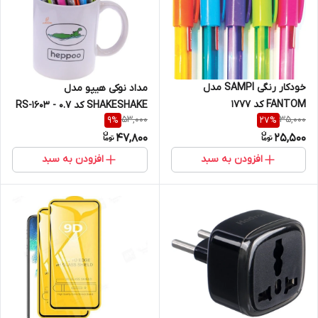
خودکار رنگی SAMPI مدل
مداد نوکی هیپو مدل
FANTOM کد 1777
SHAKESHAKE کد RS-1603 - 0.7
53,000
35,000
9
%
27
%
47,800
25,500
افزودن به سبد
افزودن به سبد