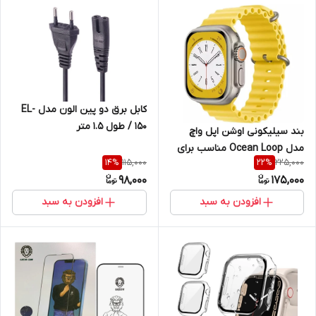
کابل برق دو پین الون مدل EL-
150 / طول 1.5 متر
بند سیلیکونی اوشن اپل واچ
مدل Ocean Loop مناسب برای
115,000
225,000
14
%
22
%
Apple Watch سری 1 تا اولترا
98,000
175,000
سایز 38 / 40 / 41 / 42 / 44 / 45 /
49 میلی متر
افزودن به سبد
افزودن به سبد