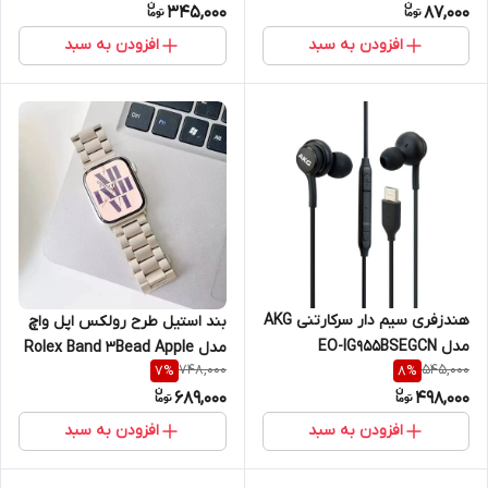
345,000
87,000
افزودن به سبد
افزودن به سبد
هندزفری سیم دار سرکارتنی AKG
بند استیل طرح رولکس اپل واچ
مدل EO-IG955BSEGCN
مدل Rolex Band 3Bead Apple
748,000
545,000
7
%
8
%
سامسونگ - تایپ سی
Watch مناسب برای Apple
689,000
498,000
Watch سری 1 تا اولترا سایز 38 /
40 / 41 / 42 / 44 / 45 / 49 میلی
افزودن به سبد
افزودن به سبد
متر