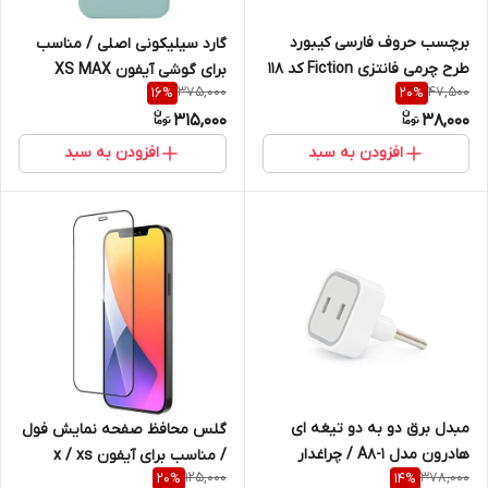
برچسب حروف فارسی کیبورد
گارد سیلیکونی اصلی / مناسب
طرح چرمی فانتزی Fiction کد 118
برای گوشی آیفون XS MAX
375,000
47,500
16
%
20
%
315,000
38,000
افزودن به سبد
افزودن به سبد
مبدل برق دو به دو تیغه ای
گلس محافظ صفحه نمایش فول
هادرون مدل A8-1 / چراغدار
/ مناسب برای آیفون x / xs
125,000
378,000
20
%
14
%