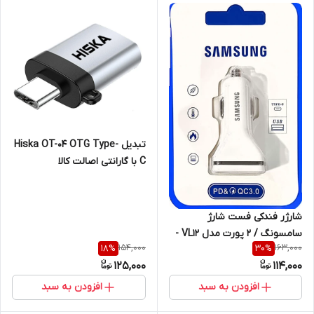
تبدیل Hiska OT-04 OTG Type-
C با گارانتی اصالت کالا
شارژر فندکی فست شارژ
سامسونگ / 2 پورت مدل VL12 -
154,000
163,000
18
%
30
%
غیر اصل / پک ضعیف
125,000
114,000
افزودن به سبد
افزودن به سبد