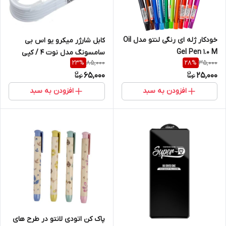
خودکار ژله ای رنگی لنتو مدل Oil
کابل شارژر میکرو یو اس بی
Gel Pen 1.0 M
سامسونگ مدل نوت 4 / کپی
85,000
35,000
23
%
28
%
65,000
25,000
افزودن به سبد
افزودن به سبد
پاک کن اتودی لانتو در طرح های