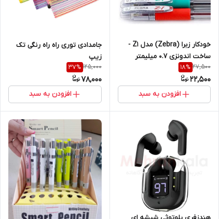
خودکار زبرا (Zebra) مدل Z1 -
جامدادی توری راه راه رنگی تک
ساخت اندونزی 0.7 میلیمتر
زیپ
125,000
27,500
37
%
18
%
78,000
22,500
افزودن به سبد
افزودن به سبد
هندزفری بلوتوثی شیشه ای