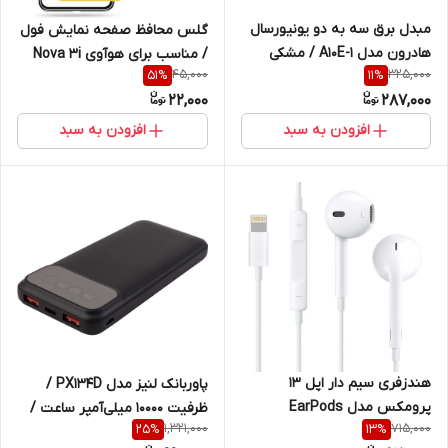
مبدل برق سه به دو یونیورسال
گلس محافظ صفحه نمایش فول
هادرون مدل A10E-1 / مشکی
/ مناسب برای هوآوی Nova 3i
45,000
325,000
51
%
11
%
22,000
287,000
افزودن به سبد
افزودن به سبد
هندزفری سیم دار اپل 13
پاوربانک لنیز مدل PX134D /
پرومکس مدل EarPods
ظرفیت 10000 میلی‌آمپر ساعت /
1,321,000
715,000
25
%
13
%
MMTN2ZM/A A 1748 / پک زرد
تعمیری