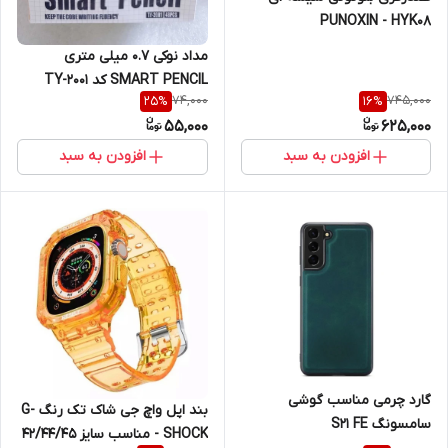
PUNOXIN - HYK08
مداد نوکی 0.7 میلی متری
SMART PENCIL کد TY-2001
74,000
745,000
25
%
16
%
55,000
625,000
افزودن به سبد
افزودن به سبد
گارد چرمی مناسب گوشی
بند اپل واچ جی شاک تک رنگ G-
سامسونگ S21 FE
SHOCK - مناسب سایز 42/44/45