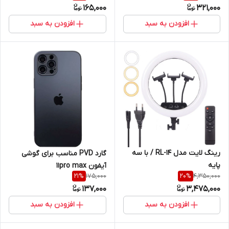
165,000
321,000
افزودن به سبد
افزودن به سبد
رینگ لایت مدل RL-14 / با سه
گارد PVD مناسب برای گوشی
پایه
آیفون 11pro max
175,000
4,350,000
21
%
20
%
137,000
3,475,000
افزودن به سبد
افزودن به سبد