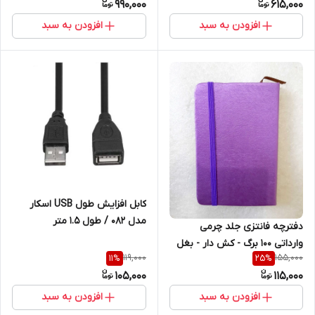
990,000
615,000
افزودن به سبد
افزودن به سبد
کابل افزایش طول USB اسکار
مدل 082 / طول 1.5 متر
دفترچه فانتزی جلد چرمی
وارداتی 100 برگ - کش دار - بغل
119,000
155,000
11
%
25
%
رنگین کمانی
105,000
115,000
افزودن به سبد
افزودن به سبد