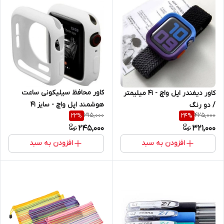
کاور محافظ سیلیکونی ساعت
کاور دیفندر اپل واچ - 41 میلیمتر
هوشمند اپل واچ - سایز 41
/ دو رنگ
315,000
425,000
22
%
24
%
میلیمتر
245,000
321,000
افزودن به سبد
افزودن به سبد