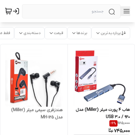
پربازدیدترین
برندها
قیمت
دسته‌بندی
فقط م
هاب 4 پورت میلر (Miller) مدل
هندزفری سیمی میلر (Miller)
920 / USB 3.0
مدل MH-125
925,000
19
%
745,000