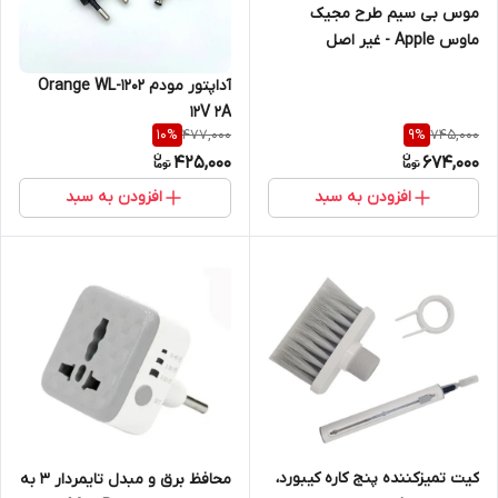
موس بی سیم طرح مجیک
ماوس Apple - غیر اصل
آداپتور مودم Orange WL-1202
12V 2A
477,000
745,000
10
%
9
%
425,000
674,000
افزودن به سبد
افزودن به سبد
کیت تمیزکننده پنج کاره کیبورد،
محافظ برق و مبدل تایمردار 3 به