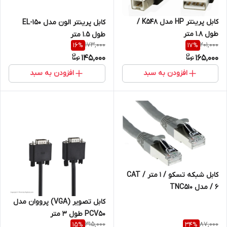
کابل پرینتر HP مدل K548 /
کابل پرینتر الون مدل EL-150
طول 1.8 متر
طول 1.5 متر
173,000
201,000
16
%
17
%
145,000
165,000
افزودن به سبد
افزودن به سبد
کابل شبکه تسکو / 1 متر / CAT
6 / مدل TNC510
کابل تصویر (VGA) پرووان مدل
PCV50 طول 3 متر
315,000
87,000
15
%
34
%