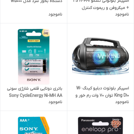
اسپیکر بلوتوثی تسکو TS 23460
دستگاه بخور سرد مدل w5000
+ میکروفن و ریموت کنترل
ناموجود
ناموجود
اسپیکر بلوتوث دبلیو کینگ W-
باتری دوتایی قلمی شارژی سونی
King D10 توان 70 وات رم خور و
Sony CycleEnergy Ni-MH AA
ناموجود
ناموجود
فلش خور
2500mAh