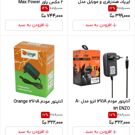
ایرپاد، هندزفری و موبایل مدل
2 مکس پاور Max Power
875,000
475,000
14
%
16
%
Q/MJD005-2021
Protector
744,000
399,000
افزودن به سبد
افزودن به سبد
آداپتور مودم 12V.1A انزو مدل A-
آداپتور مودم Orange 12V-1A
1121 ENZO
389,000
389,000
17
%
17
%
322,000
322,000
افزودن به سبد
افزودن به سبد