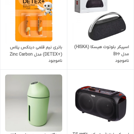
اسپیکر بلوتوث هیسکا (HISKA)
باتری نیم قلمی دیتکس پلاس
مدل B66
(+DETEX) مدل Zinc Carbon
ناموجود
ناموجود
1.5V R03P AAA (کارتی 2 تایی)