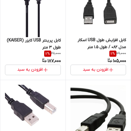
کابل افزایش طول USB اسکار
کابل پرینتر USB کایزر (KAISER)
مدل 082 / طول 1.5 متر
طول 3 متر
211,000
119,000
11
%
11
%
187,000
105,000
افزودن به سبد
افزودن به سبد