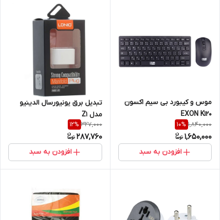
موس و کیبورد بی سیم اکسون
تبدیل برق یونیورسال الدینیو
EXON K120
مدل Z1
327,000
1,840,000
12
%
10
%
287,760
1,650,000
افزودن به سبد
افزودن به سبد