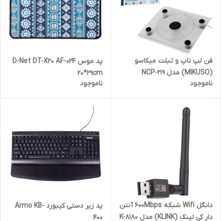
فن لپ تاپ و تبلت میکاسو
پد موس D-Net DT-X20 AF-024
(MIKUSO) مدل NCP-219
20*29cm
ناموجود
ناموجود
دانگل Wifi شبکه 600Mbps آنتن
پد زیر دستی کیبورد Armo KB-
دار کی لینک (KLINK) مدل K-8180
400