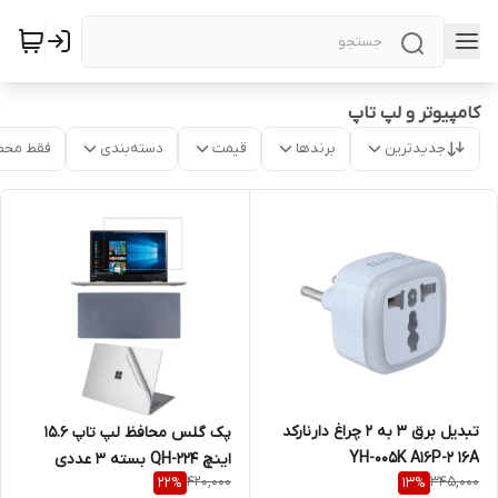
کامپیوتر و لپ تاپ
جدیدترین
برندها
قیمت
دسته‌بندی
فقط محص
تبدیل برق 3 به 2 چراغ دارنارکد
پک گلس محافظ لپ تاپ 15.6
YH-005K A16P-2 16A
اینچ QH-224 بسته 3 عددی
420,000
345,000
22
%
13
%