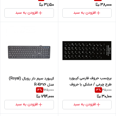
31,150
38,000
افزودن به سبد
افزودن به سبد
برچسب حروف فارسی کیبورد
کیبورد سیم دار رویال (Royal)
طرح چرمی / مشکی با حروف
مدل R-K376
925,000
35,000
14
%
14
%
سفید
794,000
30,100
افزودن به سبد
افزودن به سبد