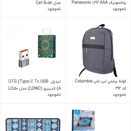
پاناسونیک Panasonic 1.2V AAA
مدل Cat B056
ناموجود
ناموجود
630mAh High-Copy
کوله پشتی لپ تاپ Columbia
تبدیل OTG (Type-C To USB-
کد 312
A) الدینیو (LDNIO) مدل LC150
ناموجود
ناموجود