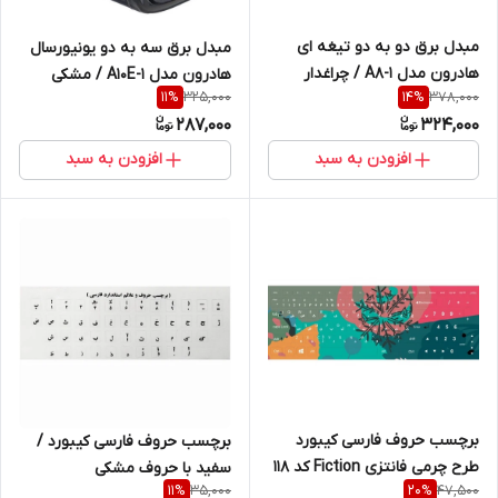
مبدل برق دو به دو تیغه ای
مبدل برق سه به دو یونیورسال
هادرون مدل A8-1 / چراغدار
هادرون مدل A10E-1 / مشکی
325,000
378,000
11
%
14
%
287,000
324,000
افزودن به سبد
افزودن به سبد
برچسب حروف فارسی کیبورد
برچسب حروف فارسی کیبورد /
طرح چرمی فانتزی Fiction کد 118
سفید با حروف مشکی
35,000
47,500
11
%
20
%