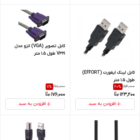
کابل تصویر (VGA) انزو مدل
V321 طول 1.5 متر
کابل لینک ایفورت (EFFORT)
طول 1.5 متر
198,000
154,000
11
%
20
%
176,000
123,200
افزودن به سبد
افزودن به سبد