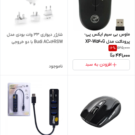
ماوس بی سیم ایکس پی-
شارژر دیواری 33 وات بودی مدل
پروداکت مدل XP-W540G
Budi AC016RSW با دو خروجی
525,000
16
%
USB-C با گارانتی ۱۸ ماهه شرکتی
441,000
(۶ ماه تعویض)
افزودن به سبد
ناموجود