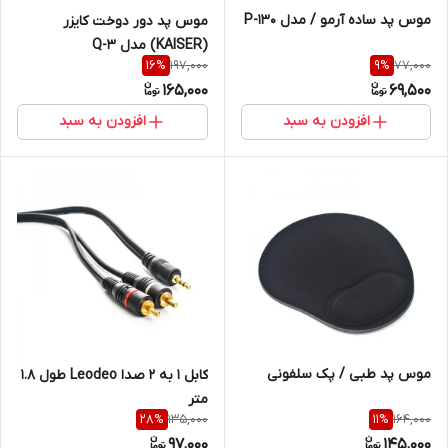
موس پد ساده آرمو / مدل P-130
موس پد دور دوخت کایزر
(KAISER) مدل Q-3
197,000
77,000
16
%
9
%
165,000
69,500
افزودن به سبد
افزودن به سبد
موس پد طبی / پک سلفونی
کابل 1 به 2 صدا Leodeo طول 1.8
متر
135,000
164,000
28
%
11
%
97,000
145,000