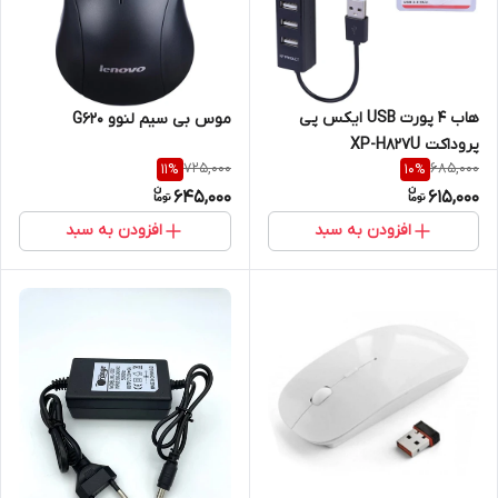
هاب 4 پورت USB ایکس پی
موس بی سیم لنوو G620
پروداکت XP-H827U
725,000
685,000
11
%
10
%
645,000
615,000
افزودن به سبد
افزودن به سبد