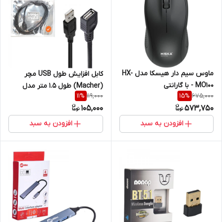
ماوس سیم دار هیسکا مدل HX-
کابل افزایش طول USB مچر
MO100 - با گارانتی
(Macher) طول 1.5 متر مدل
119,000
675,000
11
%
15
%
MR-84
105,000
573,750
افزودن به سبد
افزودن به سبد