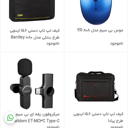
موس بی سیم مدل YR-808
کیف لپ تاپ دستی 15.6 اینچی
طرح بنتلی مدل Bentley 1080
ناموجود
ناموجود
کیف لپ تاپ دستی 15.6 اینچی
میکروفون یقه ای بی سیم
طرح پرادا
Earldom ET-MC3C Type-C
ناموجود
ناموجود