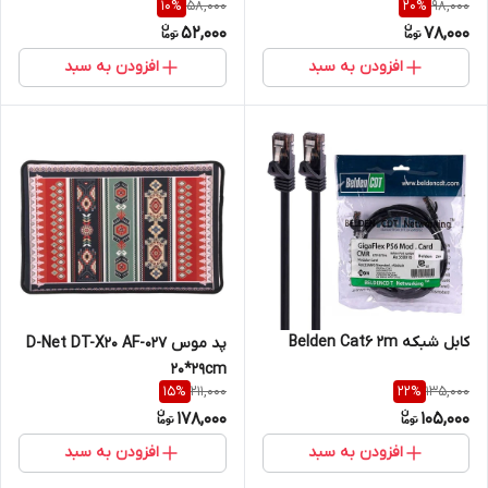
58,000
98,000
10
%
20
%
ماهه)
R6P-S X2 (کارتی 2 تایی)
52,000
78,000
افزودن به سبد
افزودن به سبد
کابل شبکه Belden Cat6 2m
پد موس D-Net DT-X20 AF-027
20*29cm
211,000
135,000
15
%
22
%
178,000
105,000
افزودن به سبد
افزودن به سبد