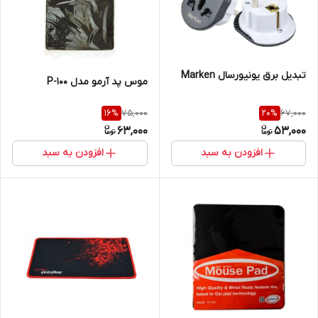
تبدیل برق یونیورسال Marken
موس پد آرمو مدل P-100
75,000
67,000
16
%
20
%
63,000
53,000
افزودن به سبد
افزودن به سبد