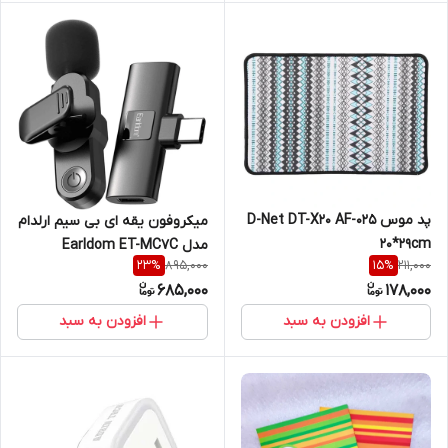
پد موس D-Net DT-X20 AF-025
میکروفون یقه ای بی سیم ارلدام
20*29cm
مدل Earldom ET-MC7C
895,000
211,000
23
%
15
%
685,000
178,000
افزودن به سبد
افزودن به سبد