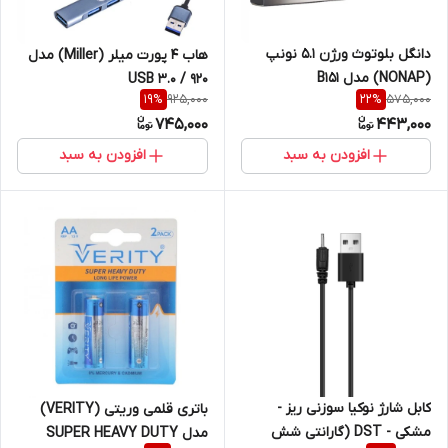
دانگل بلوتوث ورژن 5.1 نونپ
هاب 4 پورت میلر (Miller) مدل
(NONAP) مدل B151
920 / USB 3.0
925,000
575,000
19
%
22
%
745,000
443,000
افزودن به سبد
افزودن به سبد
کابل شارژ نوکیا سوزنی ریز -
باتری قلمی وریتی (VERITY)
مشکی - DST (گارانتی شش
مدل SUPER HEAVY DUTY