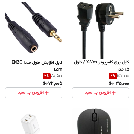
کابل برق کامپیوتر X-Vox / طول
کابل افزایش طول صدا ENZO
1.5 متر
1.5m
78,500
157,000
7
%
14
%
73,005
135,000
افزودن به سبد
افزودن به سبد