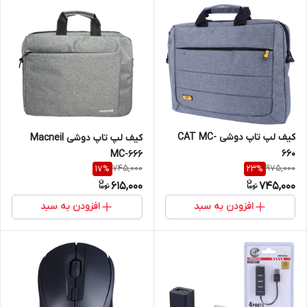
کیف لپ تاپ دوشی CAT MC-
کیف لپ تاپ دوشی Macneil
660
MC-666
745,000
975,000
17
%
23
%
615,000
745,000
افزودن به سبد
افزودن به سبد