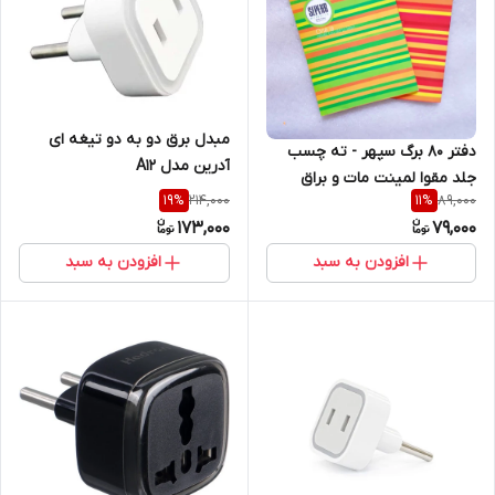
مبدل برق دو به دو تیغه ای
دفتر 80 برگ سپهر - ته چسب
آدرین مدل A12
جلد مقوا لمینت مات و براق
214,000
89,000
19
%
11
%
173,000
79,000
افزودن به سبد
افزودن به سبد