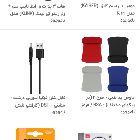
موس بی سیم کایزر (KAISER)
هاب 3 پورت و رابط تایپ سی +
مدل K-221
رم ریدر کی لینک (KLINK) مدل
ناموجود
ناموجود
K-8191
ماوس پد طبی - طرح 2 (در
کابل شارژ نوکیا سوزنی درشت -
رنگهای مختلف) - BSA / قرمز
مشکی - DST (گارانتی شش
ناموجود
ناموجود
ماهه)