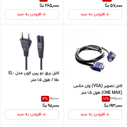
265,000
57,000
افزودن به سبد
افزودن به سبد
کابل برق دو پین الون مدل EL-
150 / طول 1.5 متر
کابل تصویر (VGA) وان مکس
(ONE MAX) طول 1.5 متر
115,000
235,000
14
%
17
%
98,000
193,000
افزودن به سبد
افزودن به سبد