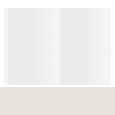
Intel Core i7
مدل پردازنده
11800H
تعداد هسته
8 هسته واقعی + 16 هسته مجازی
فرکانس‌پردازنده
2,30GHz Up to 4,60GHz
حافظه کش
24 مگابایت
حافظه RAM
حافظه RAM
16 گیگابایت
فرکانس RAM
–
پردازنده گرافیکی