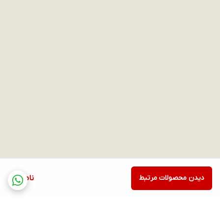
Touch
ندارد
اتصالات
پورت HDMI
دارد
پورت VGA
ندارد
پورت DISPLAY یا MINI DISPLAY
ندارد
تعداد درگاه USB 3.0 Type A و بالاتر
2 عدد
تعداد درگاه USB 2.0 Type A
0
دیدن محصولات مرتبط
ناموجود
تعداد درگاه USB Type C
1 عدد, 1 عدد thunderbolt