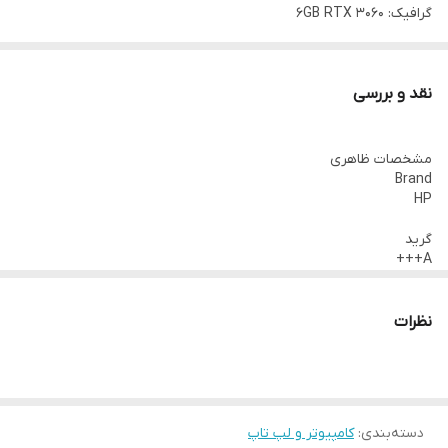
گرافیک: 6GB RTX 3060
دقت صفحه نمایش: DISPLAY 16 INCH 144Hz
آداپتور شارژ: 200w
نقد و بررسی
مشخصات ظاهری
Brand
HP
گرید
A+++
سیستم عامل
WINDOWS 10, WINDOWS 11
نظرات
پردازنده
برند پردازنده
INTEL
دسته‌بندی
:
کامپیوتر و لپ تاپ
پردازنده