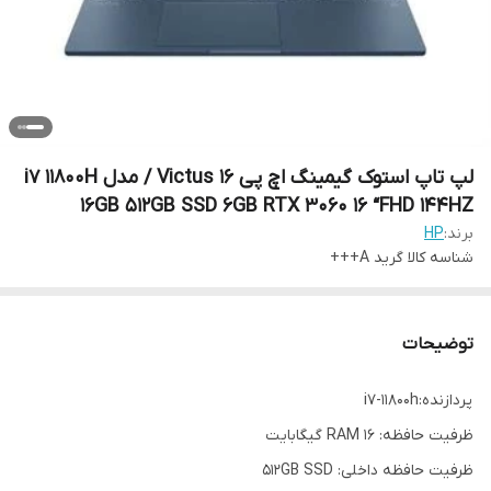
لپ تاپ استوک گیمینگ اچ پی Victus 16 / مدل i7 11800H
16GB 512GB SSD 6GB RTX 3060 16 “FHD 144HZ
برند:
HP
شناسه کالا
گرید A+++
توضیحات
پردازنده:i7-11800h
ظرفیت حافظه: RAM 16 گیگابایت
ظرفیت حافظه داخلی: 512GB SSD