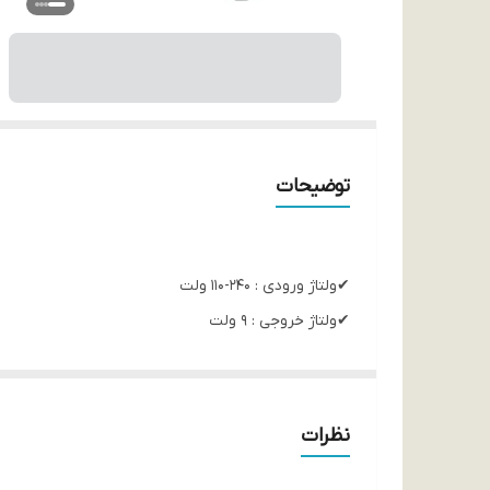
توضیحات
✔ولتاژ ورودی : 240-110 ولت
✔ولتاژ خروجی : 9 ولت
✔شدت جریان خروجی : 1 آمپر
✔سایز سوکت : 5.5x2.5
✔همراه با سیم برق نری و یک شاخه استاندارد
نظرات
✔قابل استفاده برای دوربین مداربسته و هر مصرف کننده 9 ولت تا جریان 1 آم