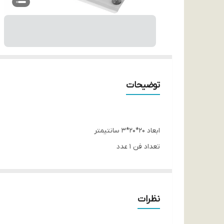
توضیحات
ابعاد 20*20*3 سانتیمتر
تعداد فن 1 عدد
ولتاژ الکتریکی مصرفی 5 ولت
دارای نور LED
مجهز به چهار پایه برای نگهداری گجت
نظرات
طراحی بی صدا