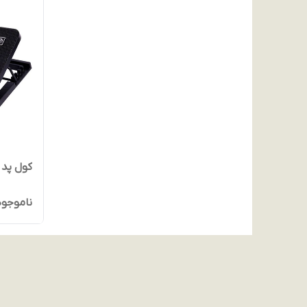
کول پد لپ تاپ
ناموجود