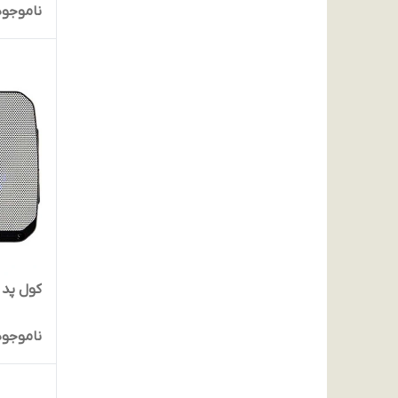
ناموجود
کول پد لپ تاپ
ناموجود