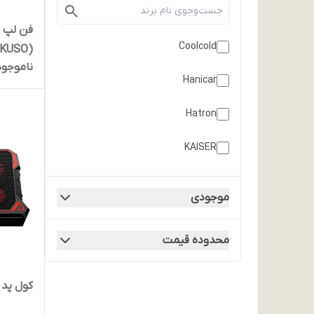
فن لپ ت
Coolcold
(MIKUSO) مدل NCP-219
ناموجود
Hanicar
Hatron
KAISER
Lotus
موجودی
MIKUSO
محدوده قیمت
کول پد لپ تاپ