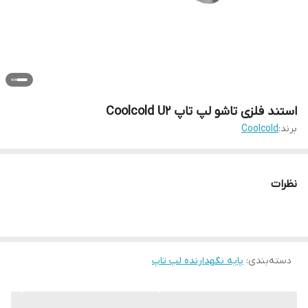
استند فلزی تاشو لپ تاپ Coolcold U2
برند:
Coolcold
نظرات
دسته‌بندی
:
پایه نگهدارنده لپ تاپ