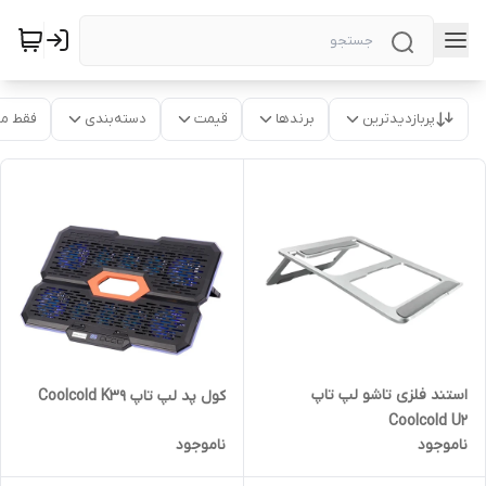
پربازدیدترین
برندها
قیمت
دسته‌بندی
فقط م
استند فلزی تاشو لپ تاپ
کول پد لپ تاپ Coolcold K39
Coolcold U2
ناموجود
ناموجود