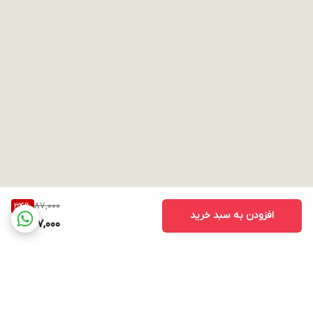
87,000
34
%
افزودن به سبد خرید
57,000