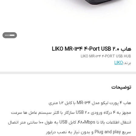
هاب LIKO MR-134 4-Port USB 2.0
LIKO MR-134 4-PORT USB HUB
برند:
LIKO
توضیحات
هاب ۴ پورت لیکو مدل MR-134 با کابل ۱٫۲ متری
مجهز به ۴ درگاه ورودی USB 2.0 سازگار با اکثر سیستم عامل ها سرعت
انتقال اطلاعات بالا تا ۴۸۰Mbps، کابل USB به طول ۱۰۰ سانتی متر اتصال
سریع Plug and play و بدون نیاز به نصب درایور