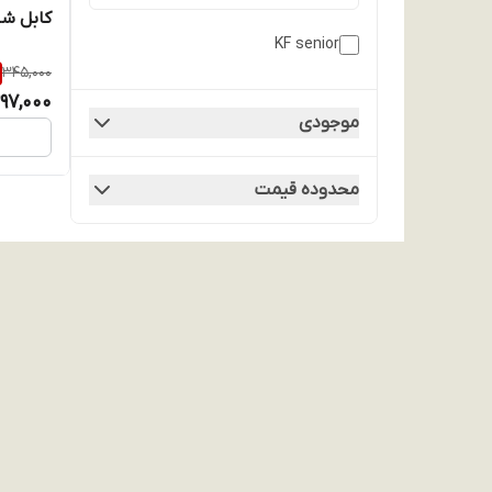
کابل شا
KF senior
345,000
97,000
موجودی
محدوده قیمت