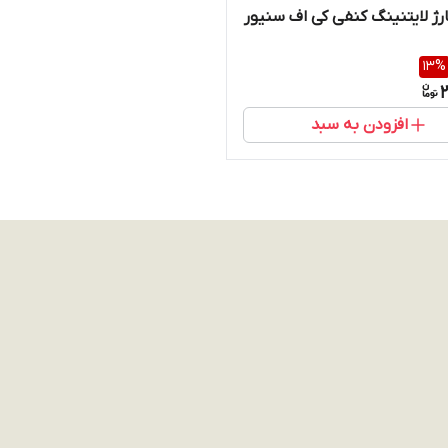
رژ لایتنینگ کنفی کی اف سنیور
13
%
2
افزودن به سبد