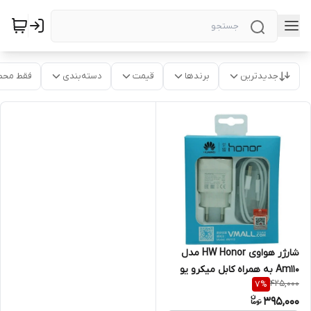
جدیدترین
برندها
قیمت
دسته‌بندی
فقط محص
شارژر هواوی HW Honor مدل
Am110 به همراه کابل میکرو یو
425,000
7
%
اس بی
395,000