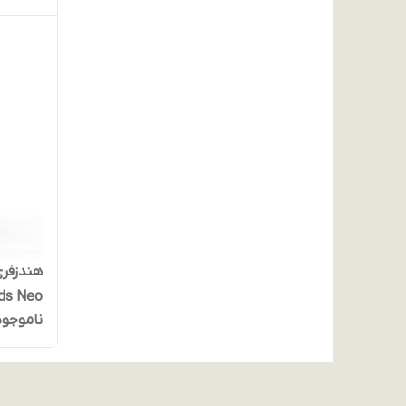
هندزفری
ds Neo
ناموجود