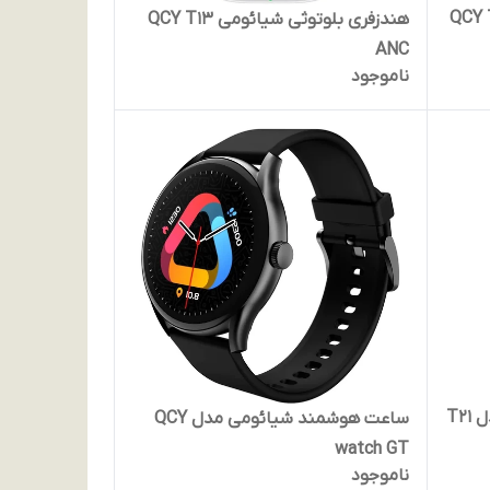
هندزفری بلوتوثی شیائومی QCY T13
ANC
ناموجود
هندزفری بلوتوث کیو سی وای مدل T21
ساعت هوشمند شیائومی مدل QCY
watch GT
ناموجود