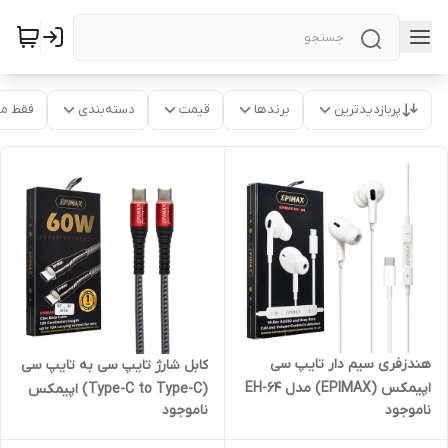
پربازدیدترین
برندها
قیمت
دسته‌بندی
فقط م
هندزفری سیم دار تایپ سی
کابل شارژ تایپ سی به تایپ سی
اپیمکس (EPIMAX) مدل EH-64
(Type-C to Type-C) اپیمکس
ناموجود
ناموجود
(EPIMAX) طول 25 سانتی متر
مدل EC-23