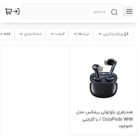
پربازدیدترین
برندها
قیمت
دسته‌بندی
فقط م
هندزفری بلوتوثی ریمکس مدل
CozyPods W21N / با گارانتی
ناموجود