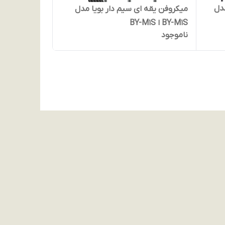
دل
میکروفن یقه ای سیم دار بویا مدل
BY-M1S ا BY-M1S
ناموجود