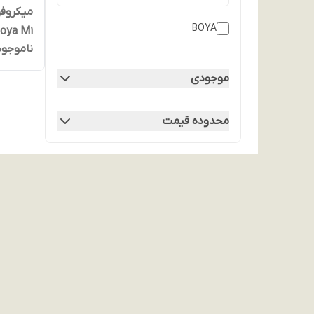
میکروفو
BOYA
oya M1
ناموجود
موجودی
محدوده قیمت