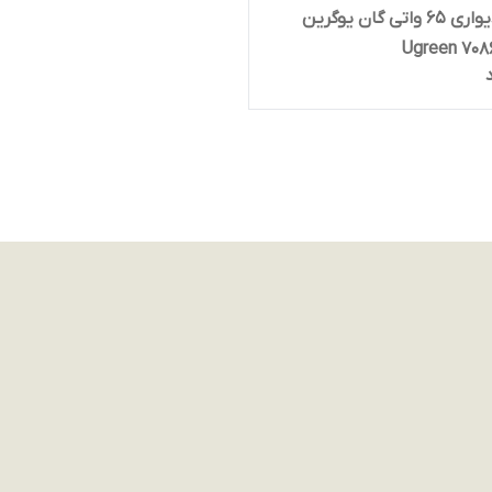
شارژر دیواری 65 واتی گان یوگرین