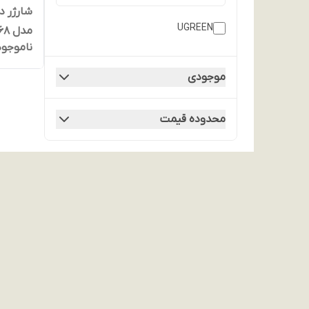
UGREEN
مدل Ugreen 70868
ناموجود
موجودی
محدوده قیمت