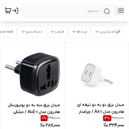
جدیدترین
برندها
قیمت
دسته‌بندی
فقط محص
مبدل برق دو به دو تیغه ای
مبدل برق سه به دو یونیورسال
هادرون مدل A8-1 / چراغدار
هادرون مدل A10E-1 / مشکی
325,000
378,000
11
%
14
%
287,000
324,000