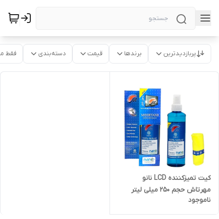
پربازدیدترین
برندها
قیمت
دسته‌بندی
فقط م
کیت تمیزکننده LCD نانو
مهرتاش حجم 250 میلی لیتر
ناموجود