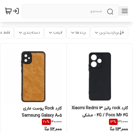
پربازدیدترین
برندها
قیمت
دسته‌بندی
فقط م
گارد rock پالیز Xiaomi Redmi 13
گارد Rock پوست ماری
4G / Poco M6 4G - مشکی
Samsung Galaxy A05
140,000
131,000
20
%
13
%
112,000
113,000