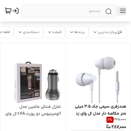
پربازدیدترین
برندها
قیمت
دسته‌بندی
فقط م
هندزفری سیمی جک 3.5 میلی
شارژر فندکی ماشین مدل
متر مکالمه دار مدل ال وای زد
آلومینیومی دو پورت 2.4A ال وای
325,000
11
%
LYZ Y205 - مشکی
زد LYZ LZ02
287,000