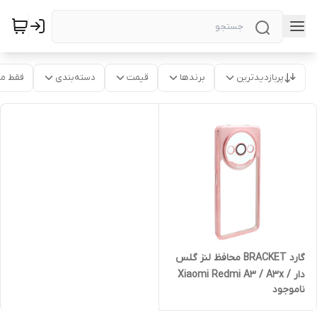
پربازدیدترین
برندها
قیمت
دسته‌بندی
فقط م
گارد BRACKET محافظ لنز گلس
دار Xiaomi Redmi A3 / A3x /
ناموجود
poco C61 - رزگلد