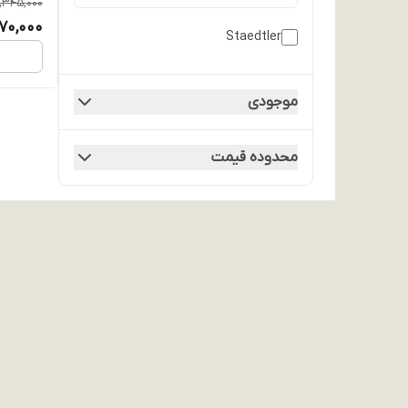
,345,000
070,000
Staedtler
موجودی
محدوده قیمت