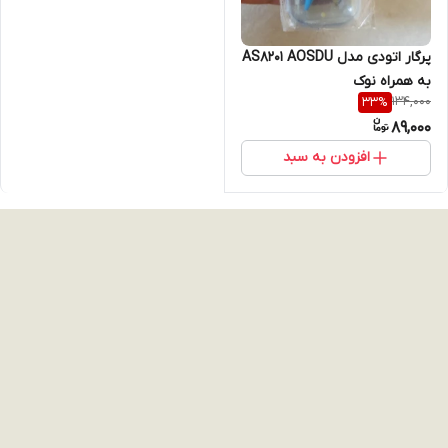
پرگار اتودی مدل AS8201 AOSDU
به همراه نوک
134,000
33
%
89,000
افزودن به سبد