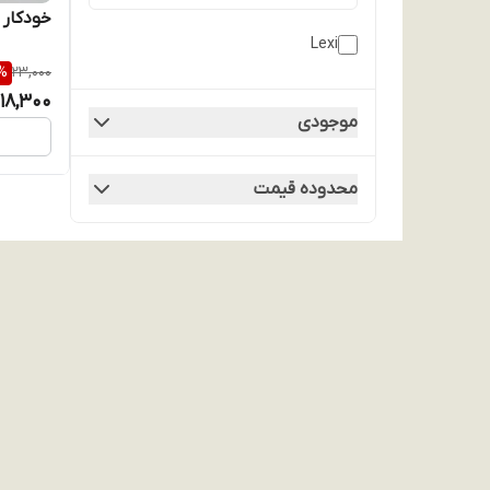
خودکار قرمز ل
Lexi
%
23,000
18,300
موجودی
محدوده قیمت