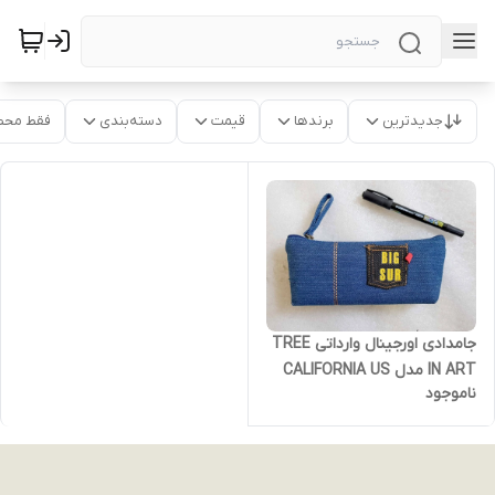
جدیدترین
برندها
قیمت
دسته‌بندی
فقط محص
جامدادی اورجینال وارداتی TREE
IN ART مدل CALIFORNIA US
ناموجود
66 - پارچه ای جین