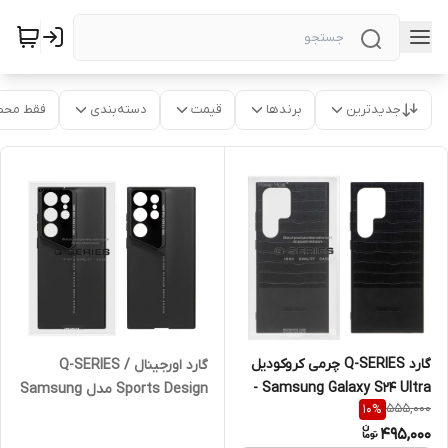
جدیدترین
برندها
قیمت
دسته‌بندی
فقط محص
گارد Q-SERIES چرمی کروکودیل
گارد اورجینال Q-SERIES /
Samsung Galaxy S24 Ultra -
Sports Design مدل Samsung
555,000
10
%
مشکی (پک دار)
Galaxy S24 Ultra - مشکی (پک
495,000
دار )