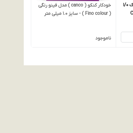
خودکار کنکو - تاپ بال فشاری نوک 1/0
خودکار کنکو ( canco ) مدل فینو رنگی
SMOO مدل CE
( Fino colour ) - سایز 1.0 میلی متر
ناموجود