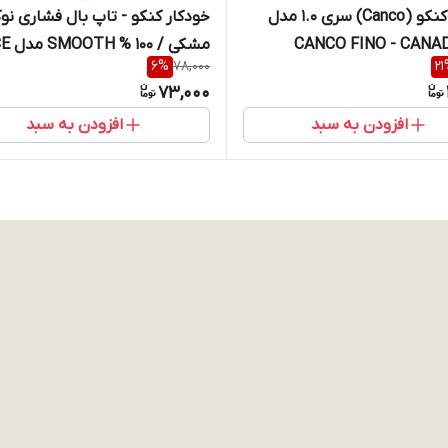
خودکار کنکو (Canco) سری 1.0 مدل
مشکی / 100 % TH
6
%
78,000
21
3030
73,000
افزودن به سبد
افزودن به سبد