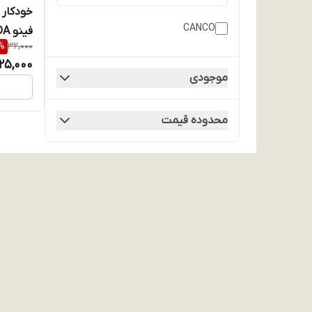
CANCO
فینو CANCO FINO - CANADA
%
32,000
25,000
موجودی
محدوده قیمت