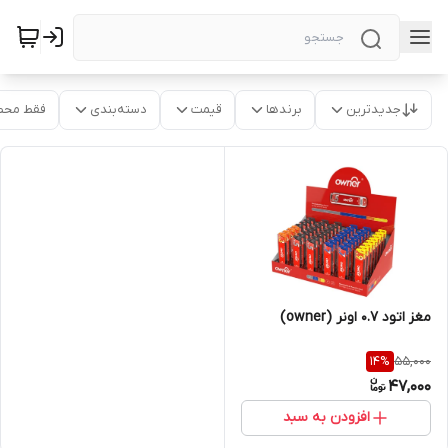
جدیدترین
برندها
قیمت
دسته‌بندی
فقط محص
مغز اتود 0.7 اونر (owner)
55,000
14
%
47,000
افزودن به سبد