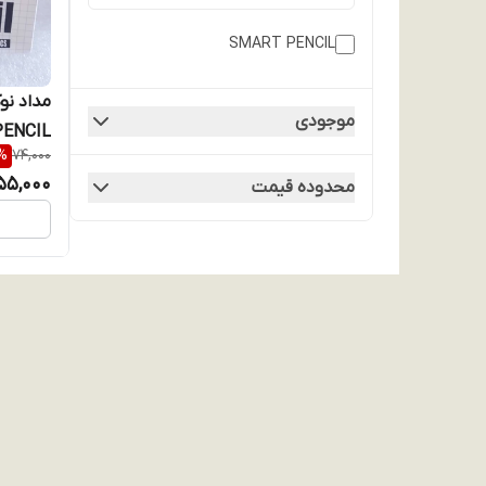
SMART PENCIL
موجودی
PENCIL کد -2001
%
74,000
55,000
محدوده قیمت