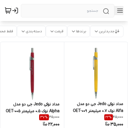
جدیدترین
برندها
قیمت
دسته‌بندی
فقط محص
مداد نوکی Jedo جی دو مدل
مداد نوکی Jedo جی دو مدل
Alfa نوک ۰.۷ میلیمتر OET-009
Alpha نوک ۰.۵ میلیمتر OET-005
35,000
45,000
37
%
22
%
22,000
35,000