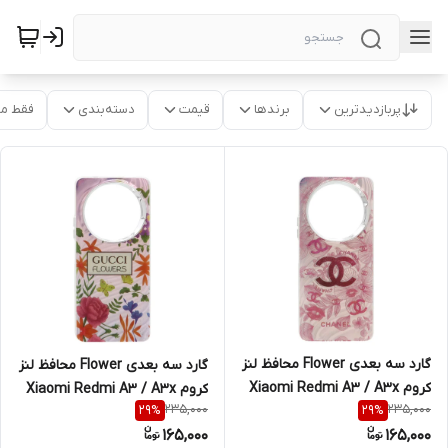
پربازدیدترین
برندها
قیمت
دسته‌بندی
فقط م
گارد سه بعدی Flower محافظ لنز
گارد سه بعدی Flower محافظ لنز
کروم Xiaomi Redmi A3 / A3x
کروم Xiaomi Redmi A3 / A3x
235,000
235,000
29
%
29
%
/ Poco C61 - طرح 50
/ Poco C61 - طرح 55
165,000
165,000