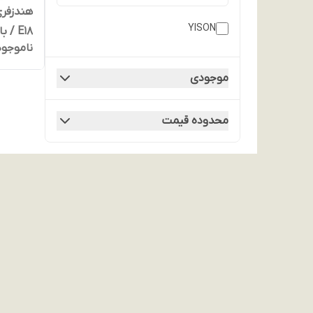
هندزفری
YISON
E18 / باتری تعویض
ناموجود
موجودی
محدوده قیمت