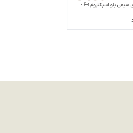
هندزفری سیمی بلو اسپکتروم F-1 -