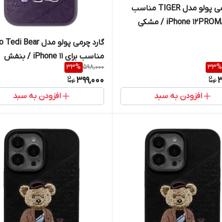
گارد چرمی پولو مدل TIGER مناسب
گارد چرمی پولو مدل i Bear
مناسب برای iPhone 11 / بنفش
33
%
598,000
33
%
399,000
3
افزودن به سبد
افزودن به سبد