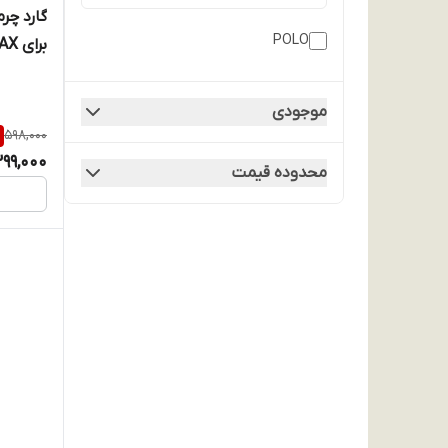
POLO
برای iPhone 12PROMAX / مشکی
موجودی
598,000
99,000
محدوده قیمت