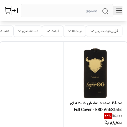
پربازدیدترین
برندها
قیمت
دسته‌بندی
فقط م
محافظ صفحه نمایش شیشه ای
Full Cover - ESD AntiStatic
115,000
22
%
Super OG Biva مدل Samsung
88,700
Galaxy A16 / A26 (بدون پک) -