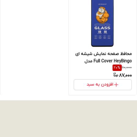
محافظ صفحه نمایش شیشه ای
Full Cover HeyBingo مدل
110,000
20
%
Samsung Galaxy A20 / A30 /
87,000
A30S / A50 / A50S / M10S /
M21 / M21S / M30 / M30S /
افزودن به سبد
M31 / Redmi Note 7 / Note 7
pro / Note 7s / Honor 9a /
Y6p