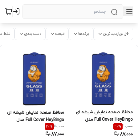
پربازدیدترین
برندها
قیمت
دسته‌بندی
فقط م
محافظ صفحه نمایش شیشه ای
محافظ صفحه نمایش شیشه ای
Full Cover HeyBingo مدل
Full Cover HeyBingo مدل
110,000
110,000
20
%
20
%
Samsung Galaxy A31 / A32
Xiaomi Redmi 14C / Poco C75
87,000
87,000
4G / A33 5G / A22 4G / F22 4G
/ Poco C71 / Redmi A5 /