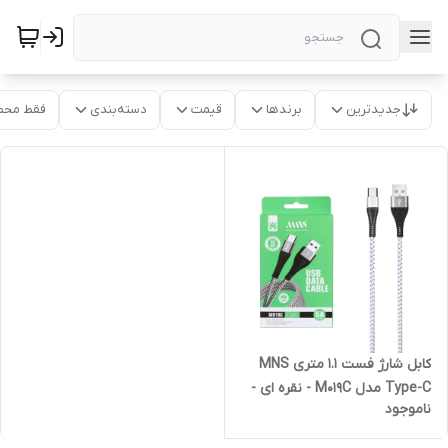
جدیدترین
برندها
قیمت
دسته‌بندی
فقط محص
کابل شارژ فست 1.1 متری MNS
Type-C مدل M019C - نقره ای -
ناموجود
SMO