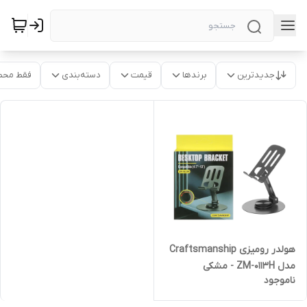
جدیدترین
برندها
قیمت
دسته‌بندی
فقط محص
هولدر رومیزی Craftsmanship
مدل ZM-0113H - مشکی
ناموجود