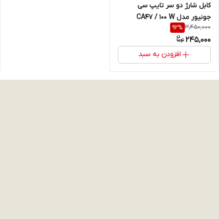
کابل شارژ دو سر تایپ سی
جونیور مدل CA47 / 100 W
3,450,000
92
%
245,000
افزودن به سبد