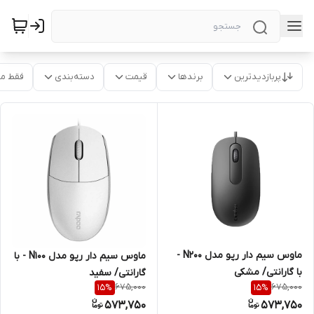
پربازدیدترین
برندها
قیمت
دسته‌بندی
فقط م
ماوس سیم دار رپو مدل N200 -
ماوس سیم دار رپو مدل N100 - با
با گارانتی/ مشکی
گارانتی/ سفید
675,000
675,000
15
%
15
%
573,750
573,750