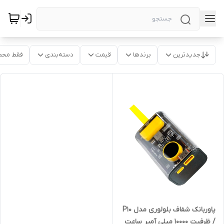
جدیدترین
برندها
قیمت
دسته‌بندی
فقط محص
پاوربانک شفاف بلولوری مدل P10
/ ظرفیت 10000 میلی آمپر ساعت