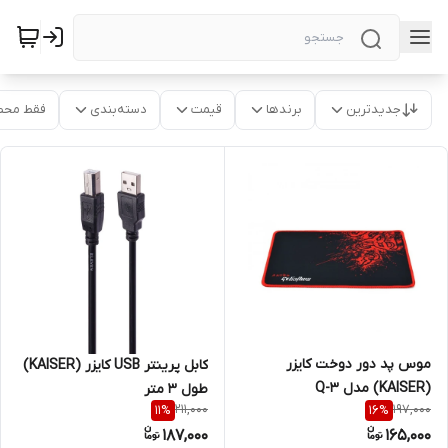
جدیدترین
برندها
قیمت
دسته‌بندی
فقط محص
موس پد دور دوخت کایزر
کابل پرینتر USB کایزر (KAISER)
(KAISER) مدل Q-3
طول 3 متر
211,000
197,000
11
%
16
%
187,000
165,000