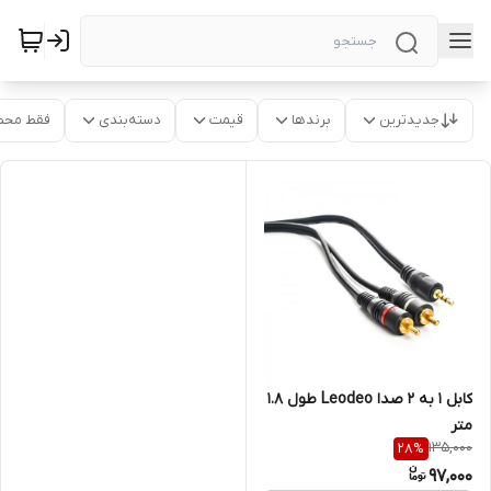
جدیدترین
برندها
قیمت
دسته‌بندی
فقط محص
کابل 1 به 2 صدا Leodeo طول 1.8
متر
135,000
28
%
97,000