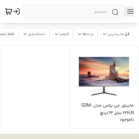
جدیدترین
برندها
قیمت
دسته‌بندی
فقط محص
مانیتور جی پلاس مدل GDM-
226LN سایز 22 اینچ
ناموجود