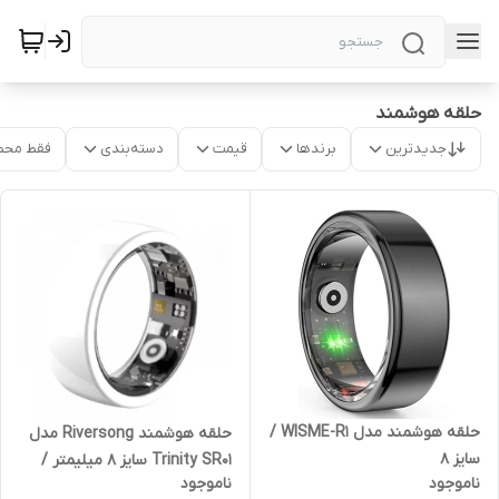
حلقه هوشمند
جدیدترین
برندها
قیمت
دسته‌بندی
فقط محص
حلقه هوشمند مدل WISME-R1 /
حلقه هوشمند Riversong مدل
سایز 8
Trinity SR01 سایز 8 میلیمتر /
ناموجود
ناموجود
سفید