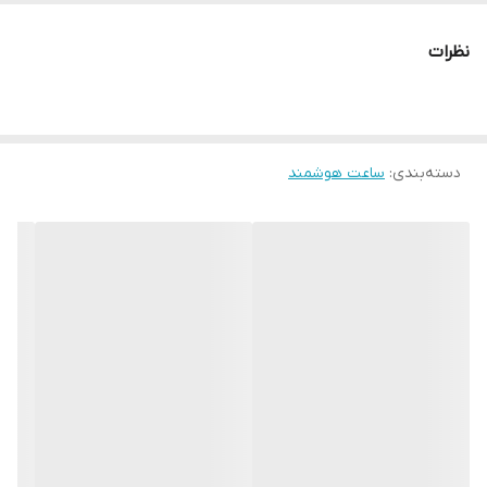
نسخه بلوتوث
نظرات
5.1
ظرفیت باتری
350 میلی آمپر ساعت
دسته‌بندی
:
نوع صفحه نمایش
ساعت هوشمند
AMOLED
فرم صفحه
دایره لمسی
سازگار با سیستم عامل های
اندروید و iOS
قابلیت شارژ مجدد
از طریق شارژر مغناطیسی
میزان شارژدهی
درحالت روزانه: حدود 12 روز | مکالمه: حدود 8 ساعت | پخش موزیک: